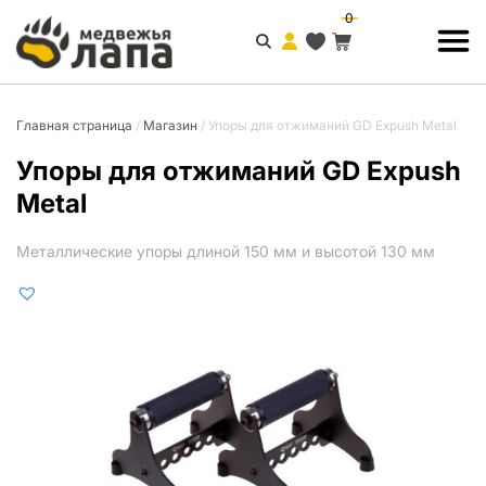
0
Главная страница
/
Магазин
/
Упоры для отжиманий GD Expush Metal
Упоры для отжиманий GD Expush
Metal
Металлические упоры длиной 150 мм и высотой 130 мм