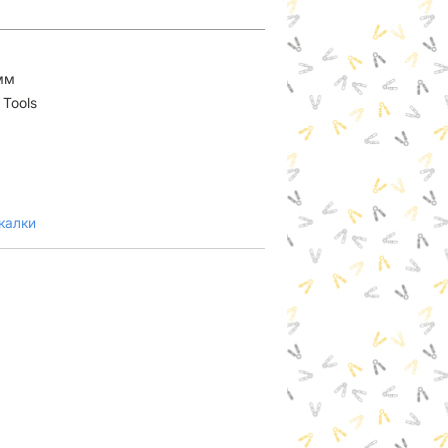
мм
 Tools
калки