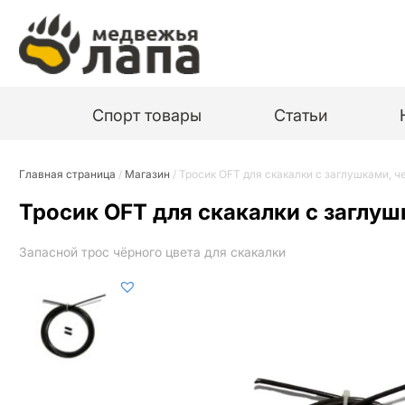
Спорт товары
Статьи
Главная страница
/
Магазин
/
Тросик OFT для скакалки с заглушками, 
Тросик OFT для скакалки с заглу
Запасной трос чёрного цвета для скакалки