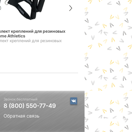
лект креплений для резиновых
me Athletics
лект креплений для резиновых
4 мини эспандера роз
мм
1 290
₽
Звонок бесплатный
8 (800) 550-77-49
Обратная связь