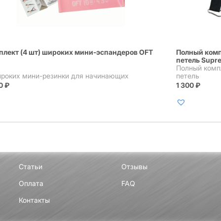
плект (4 шт) широких мини-эспандеров OFT
Полный комп
петель Supre
Полный комп
ироких мини-резинки для начинающих
петель
60
₽
1 300
₽
Статьи
Отзывы
Оплата
FAQ
Контакты