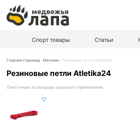
Спорт товары
Статьи
Главная страница
/
Магазин
/
Резиновые петли Atletika24
Резиновые петли Atletika24
Ленточные эспандеры широкого применения