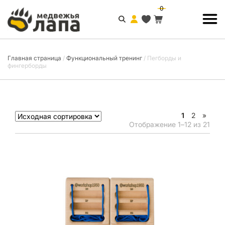
0
Главная страница
/
Функциональный тренинг
/
Пегборды и
фингерборды
1
2
»
Отображение 1–12 из 21