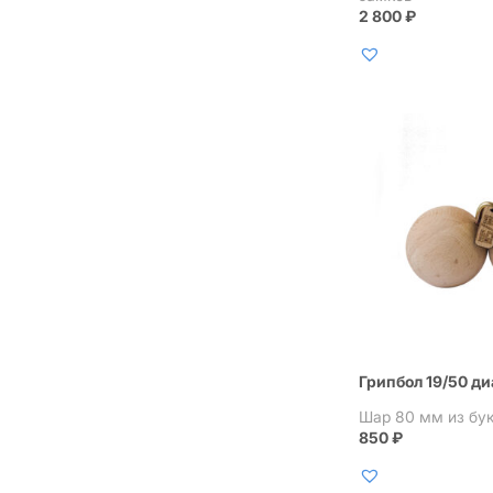
2 800
₽
Грипбол 19/50 д
Шар 80 мм из бу
850
₽