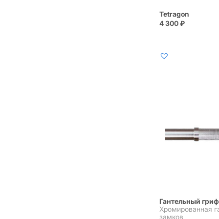
Tetragon
4 300
₽
Гантельный гриф
Хромированная г
замков