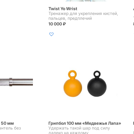
Twist Yo Wrist
Тренажер для укрепления кистей,
пальцев, предплечий
10 000
₽
 50 мм
Грипбол 100 мм «Медвежья Лапа»
антель без
Удержать такой шар под силу
далеко на каждому