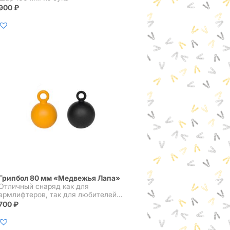
900
₽
Грипбол 80 мм «Медвежья Лапа»
Отличный снаряд как для
армлифтеров, так для любителей
перекладины
700
₽